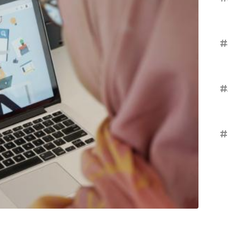
#
#
#