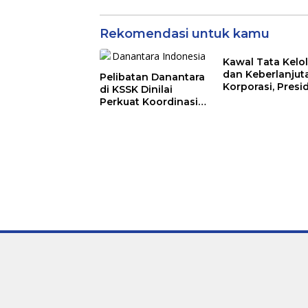
Rekomendasi untuk kamu
Kawal Tata Kelo
dan Keberlanjut
Pelibatan Danantara
Korporasi, Presi
di KSSK Dinilai
Komisaris PT
Perkuat Koordinasi
Mustika Ratu Tb
Menghadapi Risiko
Perkuat Langka
Ekonomi Global
Menuju Pasar Gl