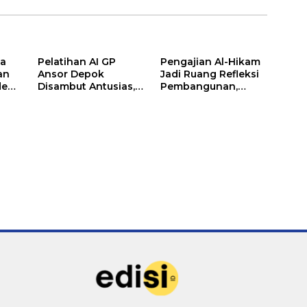
la
Pelatihan AI GP
Pengajian Al-Hikam
an
Ansor Depok
Jadi Ruang Refleksi
den
Disambut Antusias,
Pembangunan,
Yuni Indriany: Anak
Rohmat Rospari:
k
Muda Harus Jadi
Mari Menilai Secara
h
Pencipta Teknologi
Utuh
obal