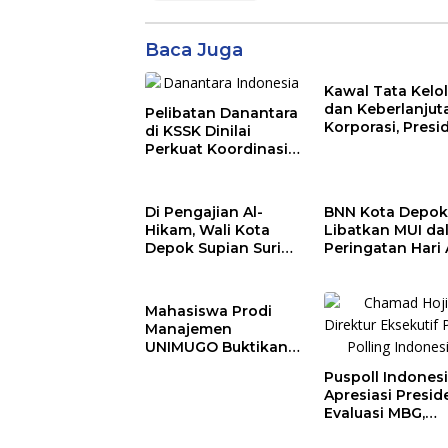
Baca Juga
Kawal Tata Kelo
dan Keberlanjut
Pelibatan Danantara
Korporasi, Presi
di KSSK Dinilai
Komisaris PT
Perkuat Koordinasi
Mustika Ratu Tb
Menghadapi Risiko
Perkuat Langka
Ekonomi Global
Menuju Pasar Gl
Di Pengajian Al-
BNN Kota Depo
Hikam, Wali Kota
Libatkan MUI da
Depok Supian Suri
Peringatan Hari 
Pastikan Tak Ada
Narkotika
Anak Putus Sekolah
Internasional 20
Rohmat Rospari:
Mahasiswa Prodi
Pencegahan Dim
Manajemen
dari Keluarga
UNIMUGO Buktikan
Kompetensi Bisnis,
Puspoll Indones
Sukses Raih Juara 3
Apresiasi Presid
Bisnis Craft MCEBI
Evaluasi MBG,
2026
Tunjukkan