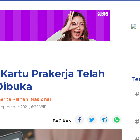
artu Prakerja Telah
Te
Dibuka
#
erita Pilihan
,
Nasional
September 2021, 6:29 WIB
#
BAGIKAN
#