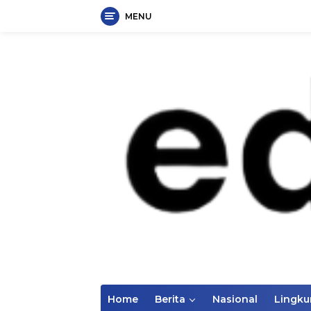
MENU
Langsung
ke
konten
Home
Berita
Nasional
Lingk