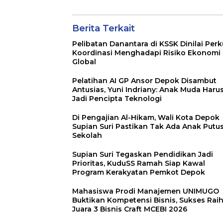
Pemerintah
Responsif terha
Aspirasi Publik
Berita Terkait
Pelibatan Danantara di KSSK Dinilai Perk
Koordinasi Menghadapi Risiko Ekonomi
Global
Pelatihan AI GP Ansor Depok Disambut
Antusias, Yuni Indriany: Anak Muda Haru
Jadi Pencipta Teknologi
Di Pengajian Al-Hikam, Wali Kota Depok
Supian Suri Pastikan Tak Ada Anak Putu
Sekolah
Supian Suri Tegaskan Pendidikan Jadi
Prioritas, KuduSS Ramah Siap Kawal
Program Kerakyatan Pemkot Depok
Mahasiswa Prodi Manajemen UNIMUGO
Buktikan Kompetensi Bisnis, Sukses Rai
Juara 3 Bisnis Craft MCEBI 2026