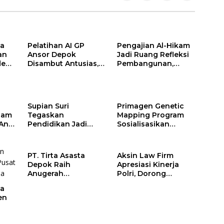
la
Pelatihan AI GP
Pengajian Al-Hikam
an
Ansor Depok
Jadi Ruang Refleksi
den
Disambut Antusias,
Pembangunan,
Yuni Indriany: Anak
Rohmat Rospari:
k
Muda Harus Jadi
Mari Menilai Secara
h
Pencipta Teknologi
Utuh
obal
k
Supian Suri
Primagen Genetic
lam
Tegaskan
Mapping Program
Anti
Pendidikan Jadi
Sosialisasikan
Prioritas, KuduSS
Program Pemetaan
26,
Ramah Siap Kawal
SDM &
Program Kerakyatan
Pengembangan
PT. Tirta Asasta
Aksin Law Firm
ulai
Pemkot Depok
Minat, Bakat dan
Depok Raih
Apresiasi Kinerja
Potensi Diri Santri di
Anugerah
Polri, Dorong
Pondok Pesantren
Transformasi
Penanganan
Daarul Muttaqien
ia
Korporasi dan Tata
Laporan Yayasan
Parung Bogor
en
Kelola BUMD Menuju
Alnaas Badru Segera
IPO
Dituntaskan