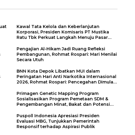
dap
uat
Kawal Tata Kelola dan Keberlanjutan
Korporasi, Presiden Komisaris PT Mustika
Ratu Tbk Perkuat Langkah Menuju Pasar
Global
Pengajian Al-Hikam Jadi Ruang Refleksi
s
Pembangunan, Rohmat Rospari: Mari Menilai
Secara Utuh
BNN Kota Depok Libatkan MUI dalam
s
Peringatan Hari Anti Narkotika Internasional
2026, Rohmat Rospari: Pencegahan Dimulai
dari Keluarga
Primagen Genetic Mapping Program
Sosialisasikan Program Pemetaan SDM &
Pengembangan Minat, Bakat dan Potensi
Diri Santri di Pondok Pesantren Daarul
Muttaqien Parung Bogor
Puspoll Indonesia Apresiasi Presiden
h
Evaluasi MBG, Tunjukkan Pemerintah
Responsif terhadap Aspirasi Publik