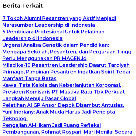
Berita Terkait
7 Tokoh Alumni Pesantren yang Aktif Menjadi
Narasumber Leadership di Indonesia
5 Pembicara Profesional Untuk Pelatihan
Leadership di Indonesia
Urgensi Analisa Genetik dalam Pendidikan:
Mengapa Sekolah, Pesantren, dan Perguruan Tinggi
Perlu Menggunakan PRIMAGEN.id
Milad ke-10 Pesantren Leadership Daarut Tarqiyah
Primago, Pimpinan Pesantren Ingatkan Spirit Tebar
Manfaat Tanpa Batas
Kawal Tata Kelola dan Keberlanjutan Korporasi,
Presiden Komisaris PT Mustika Ratu Tbk Perkuat
Langkah Menuju Pasar Global
Pelatihan AI GP Ansor Depok Disambut Antusias,
Yuni Indriany: Anak Muda Harus Jadi Pencipta
Teknologi
Pengajian Al-Hikam Jadi Ruang Refleksi
Pembangunan, Rohmat Rospari: Mari Menilai Secara