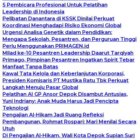
5 Pembicara Profesional Untuk Pelatihan
Leadership di Indonesia
Pelibatan Danantara di KSSK Dinilai Perkuat
Koordinasi Menghadapi Risiko Ekonomi Global
Urgensi Analisa Genetik dalam Pendidikan:
Mengapa Sekolah, Pesantren, dan Perguruan Tinggi
Perlu Menggunakan PRIMAGEN.id
Milad ke-10 Pesantren Leadership Daarut Tarqiyah
Primago, Pimpinan Pesantren Ingatkan Spirit Tebar
Manfaat Tanpa Batas
Kawal Tata Kelola dan Keberlanjutan Korporasi,
Presiden Komisaris PT Mustika Ratu Tbk Perkuat
Langkah Menuju Pasar Global
Pelatihan AI GP Ansor Depok Disambut Antusias,
Yuni Indriany: Anak Muda Harus Jadi Pencipta
Teknologi
Pengajian Al-Hikam Jadi Ruang Refleksi
Pembangunan, Rohmat Rospari: Mari Menilai Secara
Utuh
Di Pengajian Al-Hikam, Wali Kota Depok Supian Suri