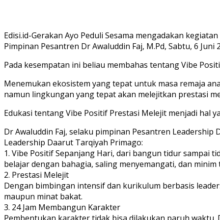
Edisi.id-Gerakan Ayo Peduli Sesama mengadakan kegiatan 
Pimpinan Pesantren Dr Awaluddin Faj, M.Pd, Sabtu, 6 Juni 
Pada kesempatan ini beliau membahas tentang Vibe Positi
Menemukan ekosistem yang tepat untuk masa remaja anak 
namun lingkungan yang tepat akan melejitkan prestasi me
Edukasi tentang Vibe Positif Prestasi Melejit menjadi hal y
Dr Awaluddin Faj, selaku pimpinan Pesantren Leadership 
Leadership Daarut Tarqiyah Primago:
1. Vibe Positif Sepanjang Hari, dari bangun tidur sampai ti
belajar dengan bahagia, saling menyemangati, dan minim te
2. ⁠Prestasi Melejit
Dengan bimbingan intensif dan kurikulum berbasis leadersh
maupun minat bakat.
3. 24 Jam Membangun Karakter
Pembentukan karakter tidak bisa dilakukan paruh waktu. D