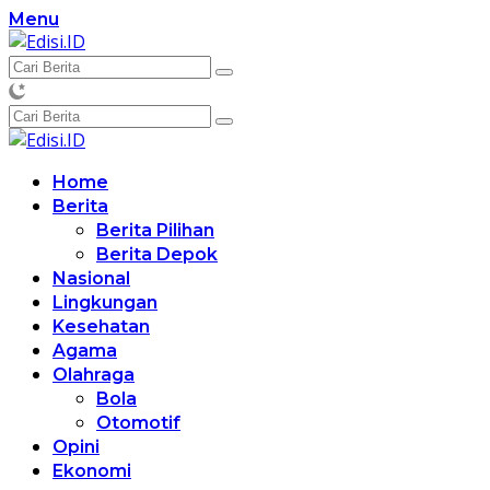
Langsung
Menu
ke
konten
Home
Berita
Berita Pilihan
Berita Depok
Nasional
Lingkungan
Kesehatan
Agama
Olahraga
Bola
Otomotif
Opini
Ekonomi