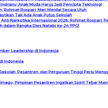
 Indriany: Anak Muda Harus Jadi Pencipta Teknologi
, Rohmat Rospari: Mari Menilai Secara Utuh
Pastikan Tak Ada Anak Putus Sekolah
Anti Narkotika Internasional 2026, Rohmat Rospari: P
h dalam Rangka Dies Natalis ke-24 PPGI
mber Leadership di Indonesia
di Indonesia
 Sekolah, Pesantren, dan Perguruan Tinggi Perlu Men
rimago, Pimpinan Pesantren Ingatkan Spirit Tebar Ma