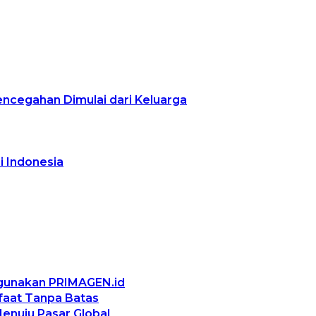
encegahan Dimulai dari Keluarga
i Indonesia
ggunakan PRIMAGEN.id
nfaat Tanpa Batas
Menuju Pasar Global