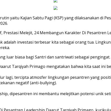
rutin yaitu Kajian Sabtu Pagi (KSP) yang dilaksanakan di 
2026.
f, Prestasi Melejit, 24 Membangun Karakter Di Pesantren L
adalah investasi terbesar kita sebagai orang tua. Lingk
reka.
ang luar biasa bagi Santri dan santriwati sebagai pengingat.
Daarut Tarqiyah Primago mengatakan bahwa kita saat ini be
dur lagi, tercipta atmosfer lingkungan pesantren yang positi
kanan negatif (anti-bullying).
ip, dipesantren ini membantu melejitkan potensi unik setia
i Pesantren Leadership Daarut Tarqiyah Primago, kurikulum