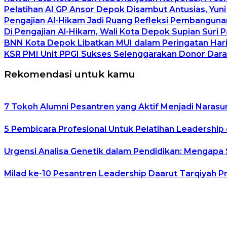
Pelatihan AI GP Ansor Depok Disambut Antusias, Yuni
Pengajian Al-Hikam Jadi Ruang Refleksi Pembangunan
Di Pengajian Al-Hikam, Wali Kota Depok Supian Suri 
BNN Kota Depok Libatkan MUI dalam Peringatan Hari 
KSR PMI Unit PPGI Sukses Selenggarakan Donor Dara
Rekomendasi untuk kamu
7 Tokoh Alumni Pesantren yang Aktif Menjadi Narasu
5 Pembicara Profesional Untuk Pelatihan Leadership 
Urgensi Analisa Genetik dalam Pendidikan: Mengapa
Milad ke-10 Pesantren Leadership Daarut Tarqiyah P