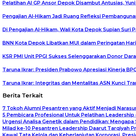
Pelatihan AI GP Ansor Depok Disambut Antusias, Yuni
Pengajian Al-Hikam Jadi Ruang Refleksi Pembangunan
Di Pengajian Al-Hikam, Wali Kota Depok Supian Suri 
BNN Kota Depok Libatkan MUI dalam Peringatan Hari 
KSR PMI Unit PPGI Sukses Selenggarakan Donor Dara
Taruna Ikrar: Presiden Prabowo Apresiasi Kinerja B
Taruna Ikrar: Integritas dan Mentalitas ASN Kunci T
Berita Terkait
7 Tokoh Alumni Pesantren yang Aktif Menjadi Narasu
5 Pembicara Profesional Untuk Pelatihan Leadership 
Urgensi Analisa Genetik dalam Pendidikan: Mengapa
Milad ke-10 Pesantren Leadership Daarut Tarqiyah P
Kawal Tata Kelola dan Keberlanjutan Korporasi, Pre