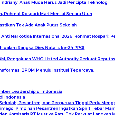
 Indriany: Anak Muda Harus Jadi Pencipta Teknologi
, Rohmat Rospari: Mari Menilai Secara Utuh
Pastikan Tak Ada Anak Putus Sekolah
Anti Narkotika Internasional 2026, Rohmat Rospari: P
h dalam Rangka Dies Natalis ke-24 PPGI
POM, Pengakuan WHO Listed Authority Perkuat Reputas
ransformasi BPOM Menuju Institusi Tepercaya.
mber Leadership di Indonesia
di Indonesia
 Sekolah, Pesantren, dan Perguruan Tinggi Perlu Men
rimago, Pimpinan Pesantren Ingatkan Spirit Tebar Ma
siden Komisaris PT Mustika Ratu Tbk Perkuat Langkah 