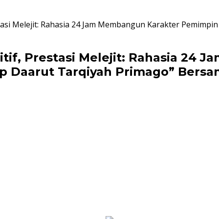
estasi Melejit: Rahasia 24 Jam Membangun Karakter Pemimpi
itif, Prestasi Melejit: Rahasia 24
p Daarut Tarqiyah Primago” Bersam