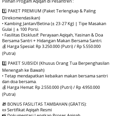
Pilihan Progam Aqiqah di Pesantren :
1️⃣ PAKET PREMIUM (Paket Terlengkap & Paling
Direkomendasikan)
• Kambing Jantan/Betina (± 23-27 Kg) | Tipe Masakan
Gulai | ± 100 Porsi.
• ⁠Fasilitas Eksklusif: Perayaan Aqiqah, Yasinan & Doa
Bersama Santri + Hidangan Makan Bersama Santri.
💰 Harga Spesial: Rp 3.250.000 (Putri) / Rp 5.550.000
(Putra)
2️⃣ PAKET SUBSIDI (Khusus Orang Tua Berpenghasilan
Menengah ke Bawah)
• Tetap mendapatkan kebaikan makan bersama santri
dan doa bersama.
💰 Harga Hemat: Rp 2.550.000 (Putri) / Rp 4.950.000
(Putra)
🎁 BONUS FASILITAS TAMBAHAN (GRATIS):
📜 Sertifikat Aqiqah Resmi
📸 Dokumentasi Lengkap Proses Aqiqah