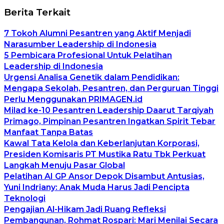
Berita Terkait
7 Tokoh Alumni Pesantren yang Aktif Menjadi
Narasumber Leadership di Indonesia
5 Pembicara Profesional Untuk Pelatihan
Leadership di Indonesia
Urgensi Analisa Genetik dalam Pendidikan:
Mengapa Sekolah, Pesantren, dan Perguruan Tinggi
Perlu Menggunakan PRIMAGEN.id
Milad ke-10 Pesantren Leadership Daarut Tarqiyah
Primago, Pimpinan Pesantren Ingatkan Spirit Tebar
Manfaat Tanpa Batas
Kawal Tata Kelola dan Keberlanjutan Korporasi,
Presiden Komisaris PT Mustika Ratu Tbk Perkuat
Langkah Menuju Pasar Global
Pelatihan AI GP Ansor Depok Disambut Antusias,
Yuni Indriany: Anak Muda Harus Jadi Pencipta
Teknologi
Pengajian Al-Hikam Jadi Ruang Refleksi
Pembangunan, Rohmat Rospari: Mari Menilai Secara