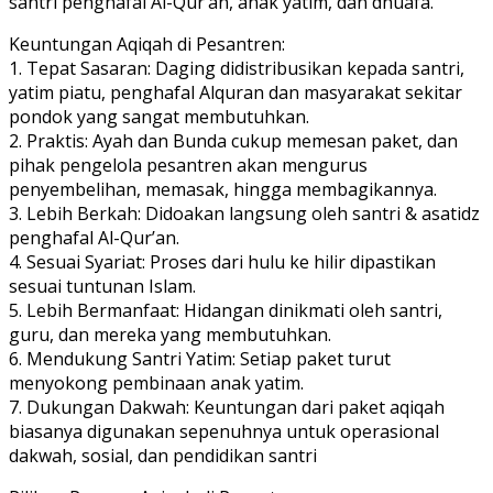
santri penghafal Al-Qur’an, anak yatim, dan dhuafa.
Keuntungan Aqiqah di Pesantren:
1. Tepat Sasaran: Daging didistribusikan kepada santri,
yatim piatu, penghafal Alquran dan masyarakat sekitar
pondok yang sangat membutuhkan.
2. ⁠Praktis: Ayah dan Bunda cukup memesan paket, dan
pihak pengelola pesantren akan mengurus
penyembelihan, memasak, hingga membagikannya.
3. ⁠Lebih Berkah: Didoakan langsung oleh santri & asatidz
penghafal Al-Qur’an.
4. ⁠Sesuai Syariat: Proses dari hulu ke hilir dipastikan
sesuai tuntunan Islam.
5. ⁠Lebih Bermanfaat: Hidangan dinikmati oleh santri,
guru, dan mereka yang membutuhkan.
6. ⁠Mendukung Santri Yatim: Setiap paket turut
menyokong pembinaan anak yatim.
7. ⁠Dukungan Dakwah: Keuntungan dari paket aqiqah
biasanya digunakan sepenuhnya untuk operasional
dakwah, sosial, dan pendidikan santri