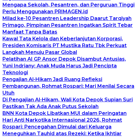
Mengapa Sekolah, Pesantren, dan Perguruan Tinggi
Perlu Menggunakan PRIMAGEN.id
Milad ke-10 Pesantren Leadership Daarut Tarqiyah
Primago, Pimpinan Pesantren Ingatkan Spirit Tebar
Manfaat Tanpa Batas
Kawal Tata Kelola dan Keberlanjutan Korporasi,
Presiden Komisaris PT Mustika Ratu Tbk Perkuat
Langkah Menuju Pasar Global
Pelatihan AI GP Ansor Depok Disambut Antusias,
Yuni Indriany: Anak Muda Harus Jadi Pencipta
Teknologi
Pengajian Al-Hikam Jadi Ruang Refleksi
Pembangunan, Rohmat Rospari: Mari Menilai Secara
Utuh
Di Pengajian Al-Hikam, Wali Kota Depok Supian Suri
Pastikan Tak Ada Anak Putus Sekolah
BNN Kota Depok Libatkan MUI dalam Peringatan
Hari Anti Narkotika Internasional 2026, Rohmat
Rospari: Pencegahan Dimulai dari Keluarga
Meneguhkan Tauhid atas Rezeki: Ketika Ikhtiar