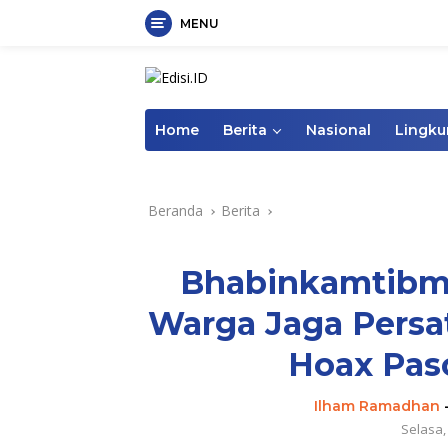
MENU
Langsung
ke
konten
Home
Berita
Nasional
Lingk
Beranda
Berita
Bhabinkamtibma
Warga Jaga Persa
Hoax Pas
Ilham Ramadhan
Selasa,