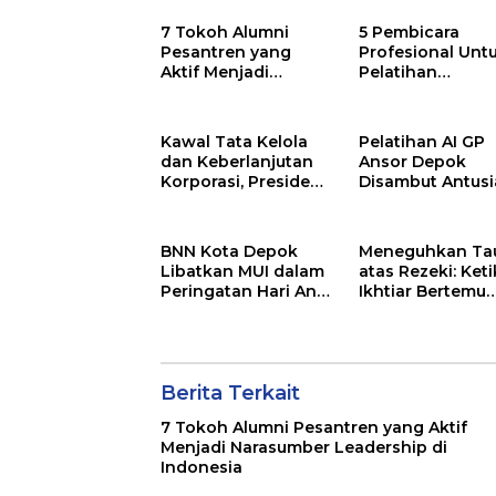
7 Tokoh Alumni
5 Pembicara
Pesantren yang
Profesional Unt
Aktif Menjadi
Pelatihan
Narasumber
Leadership di
Leadership di
Indonesia
Indonesia
Kawal Tata Kelola
Pelatihan AI GP
dan Keberlanjutan
Ansor Depok
Korporasi, Presiden
Disambut Antusi
Komisaris PT
Yuni Indriany: A
Mustika Ratu Tbk
Muda Harus Jadi
Perkuat Langkah
Pencipta Teknol
BNN Kota Depok
Meneguhkan Ta
Menuju Pasar Global
Libatkan MUI dalam
atas Rezeki: Ket
Peringatan Hari Anti
Ikhtiar Bertemu
Narkotika
dengan Keyakin
Internasional 2026,
Rohmat Rospari:
Pencegahan Dimulai
dari Keluarga
Berita Terkait
7 Tokoh Alumni Pesantren yang Aktif
Menjadi Narasumber Leadership di
Indonesia