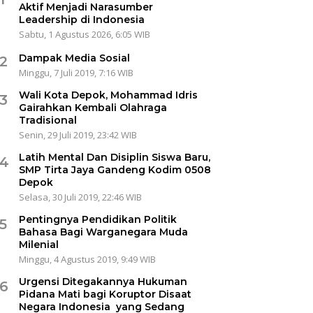
Aktif Menjadi Narasumber
Leadership di Indonesia
Sabtu, 1 Agustus 2026, 6:05 WIB
Dampak Media Sosial
2
Minggu, 7 Juli 2019, 7:16 WIB
Wali Kota Depok, Mohammad Idris
3
Gairahkan Kembali Olahraga
Tradisional
Senin, 29 Juli 2019, 23:42 WIB
Latih Mental Dan Disiplin Siswa Baru,
4
SMP Tirta Jaya Gandeng Kodim 0508
Depok
Selasa, 30 Juli 2019, 22:46 WIB
Pentingnya Pendidikan Politik
5
Bahasa Bagi Warganegara Muda
Milenial
Minggu, 4 Agustus 2019, 9:49 WIB
Urgensi Ditegakannya Hukuman
6
Pidana Mati bagi Koruptor Disaat
Negara Indonesia yang Sedang