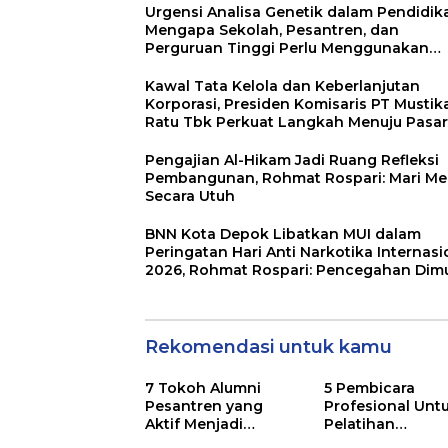
Urgensi Analisa Genetik dalam Pendidik
Mengapa Sekolah, Pesantren, dan
Perguruan Tinggi Perlu Menggunakan
PRIMAGEN.id
Kawal Tata Kelola dan Keberlanjutan
Korporasi, Presiden Komisaris PT Mustik
Ratu Tbk Perkuat Langkah Menuju Pasar
Global
Pengajian Al-Hikam Jadi Ruang Refleksi
Pembangunan, Rohmat Rospari: Mari Men
Secara Utuh
BNN Kota Depok Libatkan MUI dalam
Peringatan Hari Anti Narkotika Internasi
2026, Rohmat Rospari: Pencegahan Dimu
dari Keluarga
Rekomendasi untuk kamu
7 Tokoh Alumni
5 Pembicara
Pesantren yang
Profesional Unt
Aktif Menjadi
Pelatihan
Narasumber
Leadership di