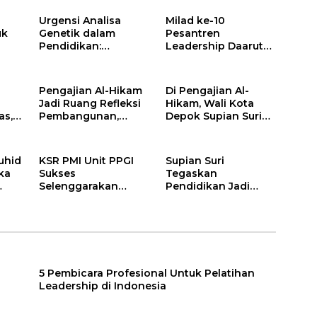
Urgensi Analisa
Milad ke-10
uk
Genetik dalam
Pesantren
Pendidikan:
Leadership Daarut
Mengapa Sekolah,
Tarqiyah Primago,
Pesantren, dan
Pimpinan Pesantren
Perguruan Tinggi
Ingatkan Spirit
Pengajian Al-Hikam
Di Pengajian Al-
Perlu Menggunakan
Tebar
Jadi Ruang Refleksi
Hikam, Wali Kota
PRIMAGEN.id
Manfaat Tanpa
as,
Pembangunan,
Depok Supian Suri
Batas
nak
Rohmat Rospari:
Pastikan Tak Ada
Mari Menilai Secara
Anak Putus Sekolah
ogi
Utuh
uhid
KSR PMI Unit PPGI
Supian Suri
ika
Sukses
Tegaskan
Selenggarakan
Pendidikan Jadi
an
Donor Darah dalam
Prioritas, KuduSS
Rangka Dies Natalis
Ramah Siap Kawal
ke-24 PPGI
Program Kerakyatan
Pemkot Depok
5 Pembicara Profesional Untuk Pelatihan
Leadership di Indonesia