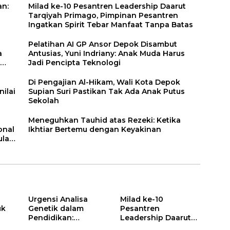
an:
Milad ke-10 Pesantren Leadership Daarut
Tarqiyah Primago, Pimpinan Pesantren
Ingatkan Spirit Tebar Manfaat Tanpa Batas
Pelatihan AI GP Ansor Depok Disambut
a
Antusias, Yuni Indriany: Anak Muda Harus
Jadi Pencipta Teknologi
Di Pengajian Al-Hikam, Wali Kota Depok
ilai
Supian Suri Pastikan Tak Ada Anak Putus
Sekolah
Meneguhkan Tauhid atas Rezeki: Ketika
onal
Ikhtiar Bertemu dengan Keyakinan
lai
Urgensi Analisa
Milad ke-10
uk
Genetik dalam
Pesantren
Pendidikan:
Leadership Daarut
Mengapa Sekolah,
Tarqiyah Primago,