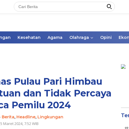
ungan
Kesehatan
Agama
Olahraga
Opini
Eko
s Pulau Pari Himbau
tuan dan Tidak Percaya
ca Pemilu 2024
Te
-
Berita
,
Headline
,
Lingkungan
 5 Maret 2024, 7:52 WIB
#