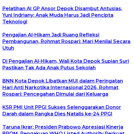
Pelatihan AI GP Ansor Depok Disambut Antusias,
Yuni Indriany: Anak Muda Harus Jadi Pencipta
Teknologi
Pengajian Al-Hikam Jadi Ruang Refleksi
Pembangunan, Rohmat Rospari: Mari Menilai Secara
Utuh
Di Pengajian Al-Hikam, Wali Kota Depok Supian Suri
Pastikan Tak Ada Anak Putus Sekolah
BNN Kota Depok Libatkan MUI dalam Peringatan
Hari Anti Narkotika Internasional 2026, Rohmat
Rospari: Pencegahan Dimulai dari Keluarga
KSR PMI Unit PPGI Sukses Selenggarakan Donor
Darah dalam Rangka Dies Natalis ke-24 PPGI
Taruna Ikrar: Presiden Prabowo Apresiasi Kinerja
BPOM, Pengakuan WHO Listed Authority Perkuat