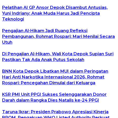
Pelatihan AI GP Ansor Depok Disambut Antusias,
Yuni Indriany: Anak Muda Harus Jadi Pencipta
Teknologi
Pengajian Al-Hikam Jadi Ruang Refleksi
Pembangunan, Rohmat Rospari: Mari Menilai Secara
Utuh
Di Pengajian Al-Hikam, Wali Kota Depok Supian Suri
Pastikan Tak Ada Anak Putus Sekolah
BNN Kota Depok Libatkan MUI dalam Peringatan
Hari Anti Narkotika Internasional 2026, Rohmat
Rospari: Pencegahan Dimulai dari Keluarga
KSR PMI Unit PPGI Sukses Selenggarakan Donor
Darah dalam Rangka Dies Natalis ke-24 PPGI
Taruna Ikrar: Presiden Prabowo Apresiasi Kinerja
BPOM, Pengakuan WHO Listed Authority Perkuat